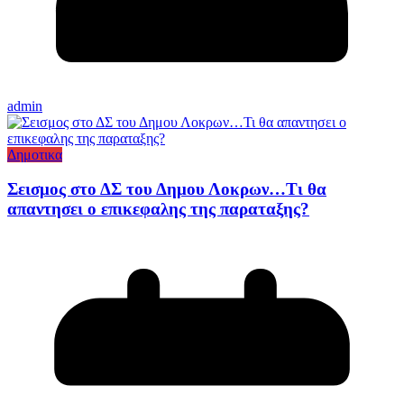
admin
Δημοτικα
Σεισμος στο ΔΣ του Δημου Λοκρων…Τι θα
απαντησει ο επικεφαλης της παραταξης?