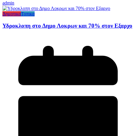
admin
Δημοτικα
Τοπικα
Υδροκλοπη στο Δημο Λοκρων και 70% στον Εξαρχο