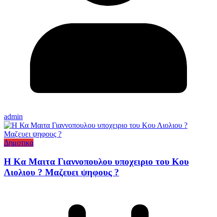
admin
Δημοτικα
Η Κα Μαιτα Γιαννοπουλου υποχειριο του Κου
Λιολιου ? Μαζευει ψηφους ?