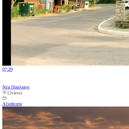
07:29
Νέα Παύλιανη
12
views
Αξιοθεατα