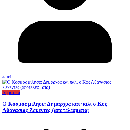
admin
Δημοτικα
Ο Κοσμος μιλησε: Δημαρχος και παλι ο Κος
Αθανασιος Ζεκεντες (αποτελεσματα)