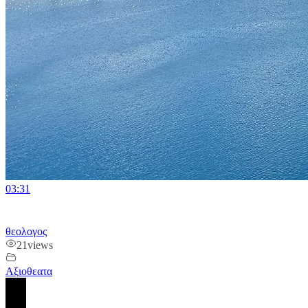
03:31
θεολογος
21
views
Αξιοθεατα