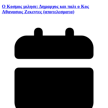
Ο Κοσμος μιλησε: Δημαρχος και παλι ο Κος
Αθανασιος Ζεκεντες (αποτελεσματα)