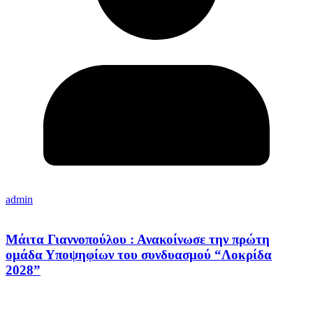
admin
Μάιτα Γιαννοπούλου : Ανακοίνωσε την πρώτη
ομάδα Υποψηφίων του συνδυασμού “Λοκρίδα
2028”