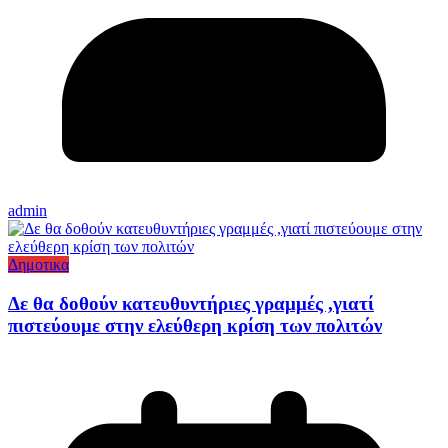
admin
Δημοτικα
Δε θα δοθούν κατευθυντήριες γραμμές ,γιατί
πιστεύουμε στην ελεύθερη κρίση των πολιτών