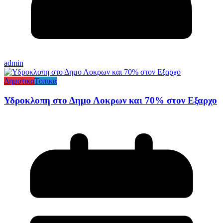
admin
Δημοτικα
Τοπικα
Υδροκλοπη στο Δημο Λοκρων και 70% στον Εξαρχο