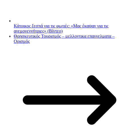
Κάτοικος ξεσπά για τις φωτιές: «Μας έκαψαν για τις
ανεμογεννήτριες» (Βίντεο)
Θρησκευτικός Τουρισμός – μελλοντικα επαγγελματα –
Ορισμός