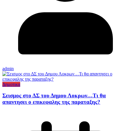
admin
Δημοτικα
Σεισμος στο ΔΣ του Δημου Λοκρων…Τι θα
απαντησει ο επικεφαλης της παραταξης?