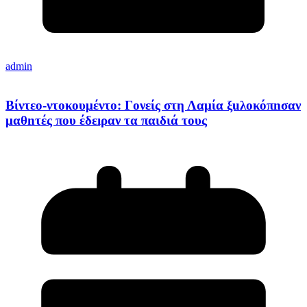
admin
Βίντεο-ντοκουμέντο: Γoνείς στη Λαμία ξuλoκόπnσαν
μαθnτές που έδεıραν τα παιδιά τους