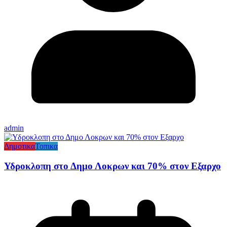
admin
Δημοτικα
Τοπικα
Υδροκλοπη στο Δημο Λοκρων και 70% στον Εξαρχο