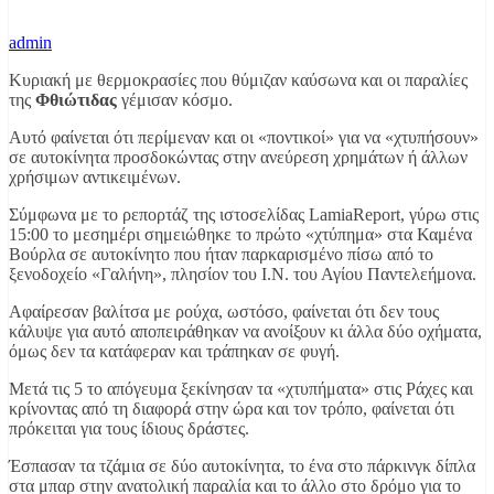
admin
Κυριακή με θερμοκρασίες που θύμιζαν καύσωνα και οι παραλίες
της
Φθιώτιδας
γέμισαν κόσμο.
Αυτό φαίνεται ότι περίμεναν και οι «ποντικοί» για να «χτυπήσουν»
σε αυτοκίνητα προσδοκώντας στην ανεύρεση χρημάτων ή άλλων
χρήσιμων αντικειμένων.
Σύμφωνα με το ρεπορτάζ της ιστοσελίδας LamiaReport, γύρω στις
15:00 το μεσημέρι σημειώθηκε το πρώτο «χτύπημα» στα Καμένα
Βούρλα σε αυτοκίνητο που ήταν παρκαρισμένο πίσω από το
ξενοδοχείο «Γαλήνη», πλησίον του Ι.Ν. του Αγίου Παντελεήμονα.
Αφαίρεσαν βαλίτσα με ρούχα, ωστόσο, φαίνεται ότι δεν τους
κάλυψε για αυτό αποπειράθηκαν να ανοίξουν κι άλλα δύο οχήματα,
όμως δεν τα κατάφεραν και τράπηκαν σε φυγή.
Μετά τις 5 το απόγευμα ξεκίνησαν τα «χτυπήματα» στις Ράχες και
κρίνοντας από τη διαφορά στην ώρα και τον τρόπο, φαίνεται ότι
πρόκειται για τους ίδιους δράστες.
Έσπασαν τα τζάμια σε δύο αυτοκίνητα, το ένα στο πάρκινγκ δίπλα
στα μπαρ στην ανατολική παραλία και το άλλο στο δρόμο για το