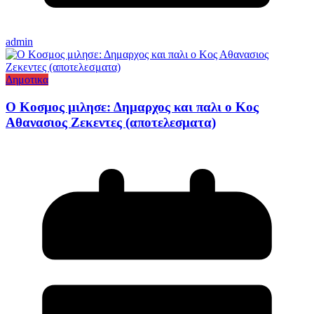
admin
Δημοτικα
Ο Κοσμος μιλησε: Δημαρχος και παλι ο Κος
Αθανασιος Ζεκεντες (αποτελεσματα)