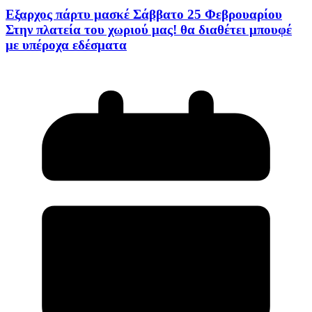
Eξαρχος πάρτυ μασκέ Σάββατο 25 Φεβρουαρίου
Στην πλατεία του χωριού μας! θα διαθέτει μπουφέ
με υπέροχα εδέσματα