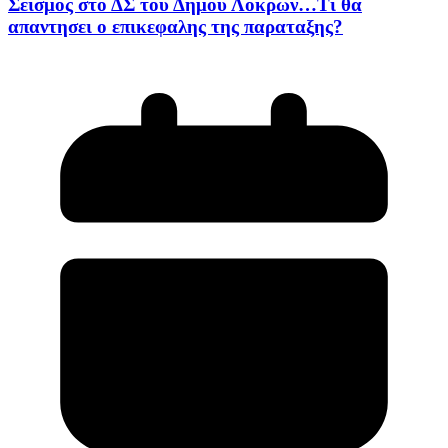
Σεισμος στο ΔΣ του Δημου Λοκρων…Τι θα
απαντησει ο επικεφαλης της παραταξης?