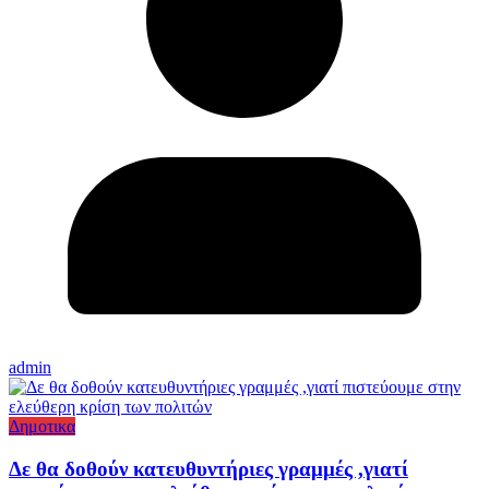
admin
Δημοτικα
Δε θα δοθούν κατευθυντήριες γραμμές ,γιατί