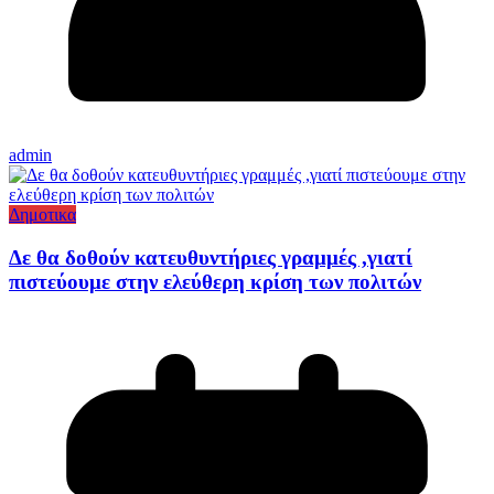
admin
Δημοτικα
Δε θα δοθούν κατευθυντήριες γραμμές ,γιατί
πιστεύουμε στην ελεύθερη κρίση των πολιτών