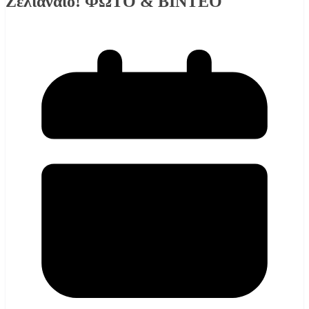
Ζελιαναίο! ΦΩΤΟ & ΒΙΝΤΕΟ