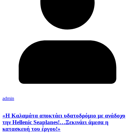
admin
«Η Καλαμάτα αποκτάει υδατοδρόμιο με ανάδοχο
την Hellenic Seaplanes!…Ξεκινάει άμεσα η
κατασκευή του έργου!»