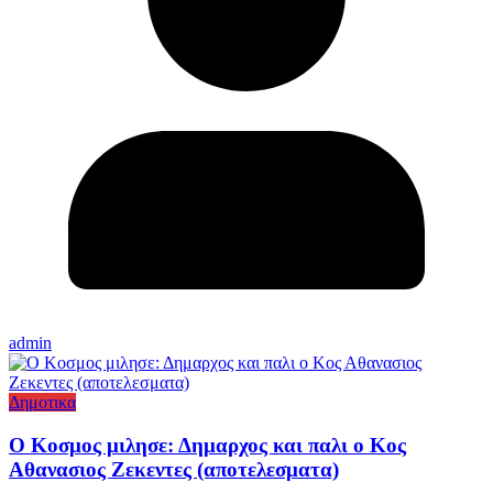
admin
Δημοτικα
Ο Κοσμος μιλησε: Δημαρχος και παλι ο Κος
Αθανασιος Ζεκεντες (αποτελεσματα)