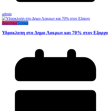
admin
Δημοτικα
Τοπικα
Υδροκλοπη στο Δημο Λοκρων και 70% στον Εξαρχο