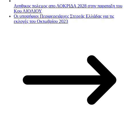
Ανηθικος πολεμος απο ΛΟΚΡΙΔΑ 2028 στην παραταξη του
Κου ΛΙΟΛΙΟΥ
Οι υποψήφιοι Περιφερειάρχες Στερεάς Ελλάδας για τις
εκλογές του Οκτωβρίου 2023