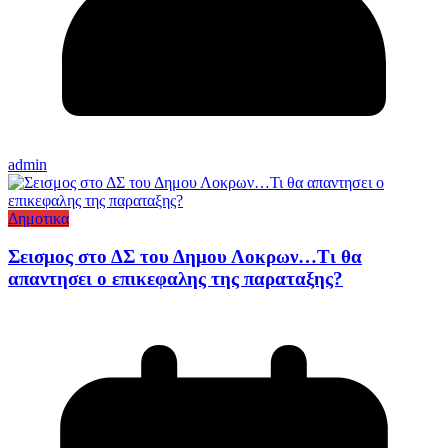
admin
Δημοτικα
Σεισμος στο ΔΣ του Δημου Λοκρων…Τι θα
απαντησει ο επικεφαλης της παραταξης?