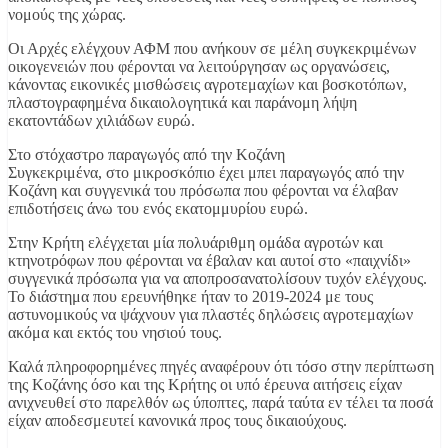
νομούς της χώρας.
Οι Αρχές ελέγχουν ΑΦΜ που ανήκουν σε μέλη συγκεκριμένων
οικογενειών που φέρονται να λειτούργησαν ως οργανώσεις,
κάνοντας εικονικές μισθώσεις αγροτεμαχίων και βοσκοτόπων,
πλαστογραφημένα δικαιολογητικά και παράνομη λήψη
εκατοντάδων χιλιάδων ευρώ.
Στο στόχαστρο παραγωγός από την Κοζάνη
Συγκεκριμένα, στο μικροσκόπιο έχει μπει παραγωγός από την
Κοζάνη και συγγενικά του πρόσωπα που φέρονται να έλαβαν
επιδοτήσεις άνω του ενός εκατομμυρίου ευρώ.
Στην Κρήτη ελέγχεται μία πολυάριθμη ομάδα αγροτών και
κτηνοτρόφων που φέρονται να έβαλαν και αυτοί στο «παιχνίδι»
συγγενικά πρόσωπα για να αποπροσανατολίσουν τυχόν ελέγχους.
Το διάστημα που ερευνήθηκε ήταν το 2019-2024 με τους
αστυνομικούς να ψάχνουν για πλαστές δηλώσεις αγροτεμαχίων
ακόμα και εκτός του νησιού τους.
Καλά πληροφορημένες πηγές αναφέρουν ότι τόσο στην περίπτωση
της Κοζάνης όσο και της Κρήτης οι υπό έρευνα αιτήσεις είχαν
ανιχνευθεί στο παρελθόν ως ύποπτες, παρά ταύτα εν τέλει τα ποσά
είχαν αποδεσμευτεί κανονικά προς τους δικαιούχους.