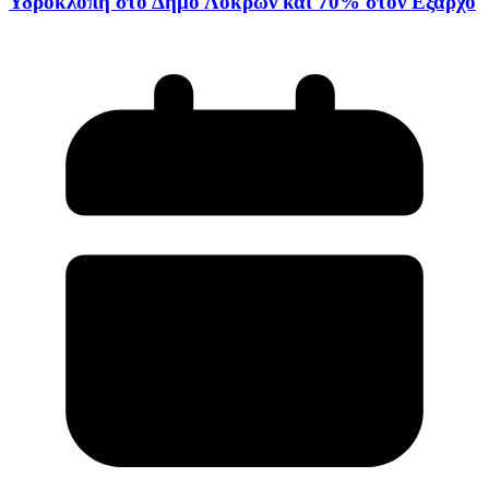
Υδροκλοπη στο Δημο Λοκρων και 70% στον Εξαρχο