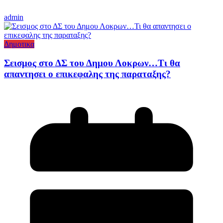
admin
Δημοτικα
Σεισμος στο ΔΣ του Δημου Λοκρων…Τι θα
απαντησει ο επικεφαλης της παραταξης?