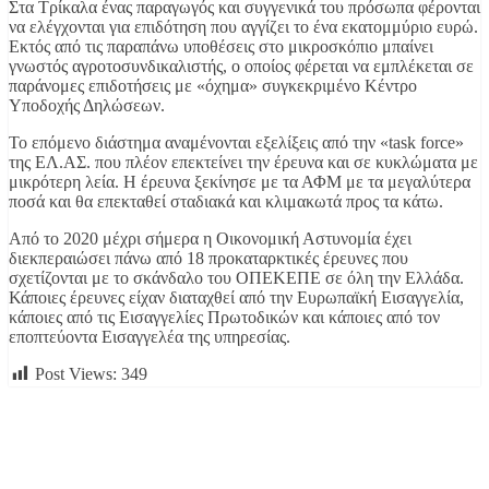
Στα Τρίκαλα ένας παραγωγός και συγγενικά του πρόσωπα φέρονται
να ελέγχονται για επιδότηση που αγγίζει το ένα εκατομμύριο ευρώ.
Εκτός από τις παραπάνω υποθέσεις στο μικροσκόπιο μπαίνει
γνωστός αγροτοσυνδικαλιστής, ο οποίος φέρεται να εμπλέκεται σε
παράνομες επιδοτήσεις με «όχημα» συγκεκριμένο Κέντρο
Υποδοχής Δηλώσεων.
Το επόμενο διάστημα αναμένονται εξελίξεις από την «task force»
της ΕΛ.ΑΣ. που πλέον επεκτείνει την έρευνα και σε κυκλώματα με
μικρότερη λεία. Η έρευνα ξεκίνησε με τα ΑΦΜ με τα μεγαλύτερα
ποσά και θα επεκταθεί σταδιακά και κλιμακωτά προς τα κάτω.
Από το 2020 μέχρι σήμερα η Οικονομική Αστυνομία έχει
διεκπεραιώσει πάνω από 18 προκαταρκτικές έρευνες που
σχετίζονται με το σκάνδαλο του ΟΠΕΚΕΠΕ σε όλη την Ελλάδα.
Κάποιες έρευνες είχαν διαταχθεί από την Ευρωπαϊκή Εισαγγελία,
κάποιες από τις Εισαγγελίες Πρωτοδικών και κάποιες από τον
εποπτεύοντα Εισαγγελέα της υπηρεσίας.
Post Views:
349