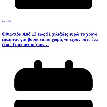
admin
Φθιωτιδα Από 13 έως 91 χιλιάδες ευρώ το χρόνο
έπαιρναν για βοσκοτόπια χωρίς να έχουν ούτε ένα
ζώο! Τι υποστηρίζουν…