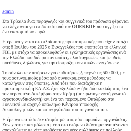
admin
Στα Τρίκαλα ένας παραγωγός και συγγενικά του πρόσωπα φέρονται
να ελέγχονται για επιδότηση από τον
ΟΠΕΚΕΠΕ
που αγγίζει το
ένα εκατομμύριο ευρώ.
Η έρευνα γίνεται στο πλαίσιο της προκαταρκτικής που είχε διατάξει
στις 8 Ιουλίου του 2025 ο Εισαγγελέας που εποπτεύει το ελληνικό
FBI, με στόχο να αποκαλυφθούν οι εγκληματικές οργανώσεις ανά
την Ελλάδα που διέπρατταν απάτες, πλαστογραφίες και ψευδείς
υπεύθυνες δηλώσεις για την είσπραξη κοινοτικών ενισχύσεων.
Το σύνολο των αιτήσεων για επιδοτήσεις ξεπερνά τις 500.000, με
τους αστυνομικούς μέσα από συγκεκριμένες μεθόδους να
καταλήγουν στις ύποπτες. Από τότε που διατάχθηκε η
προκαταρκτική η ΕΛ.ΑΣ. έχει «ξηλώσει» ήδη δύο κυκλώματα, ένα
τον περασμένο Δεκέμβριο στην Κρήτη (με πρωταγωνιστή γνωστό
αγροτοσυνδικαλιστή) και ένα τον περασμένο Οκτώβριο στα
Γιαννιτσά με αρχηγό υπάλληλο Κέντρου Υποδοχής
Δικαιολογητικών και «συνεργάτιδά» του τη γυναίκα του.
Η έρευνα ωστόσο δεν σταμάτησε στις δύο παραπάνω οργανώσεις.
Συνεχίστηκε και μάλιστα μέσα στο επόμενο διάστημα αναμένονται
αποκαλύψεις με νέες υποθέσεις και νέες συλλήψεις σε πολλούς