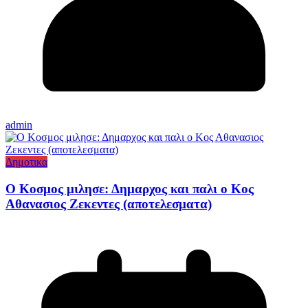
admin
Δημοτικα
Ο Κοσμος μιλησε: Δημαρχος και παλι ο Κος
Αθανασιος Ζεκεντες (αποτελεσματα)