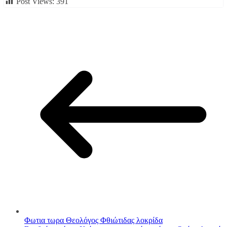
Post Views:
391
Φωτια τωρα Θεολόγος Φθιώτιδας λοκρίδα