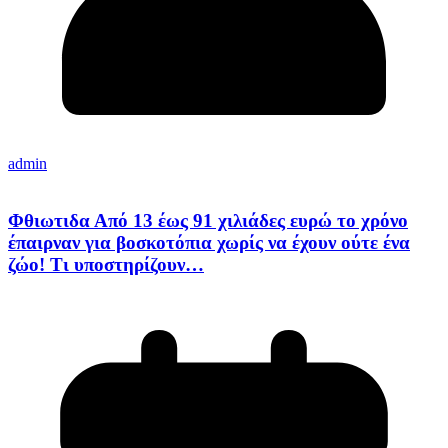
admin
Φθιωτιδα Από 13 έως 91 χιλιάδες ευρώ το χρόνο
έπαιρναν για βοσκοτόπια χωρίς να έχουν ούτε ένα
ζώο! Τι υποστηρίζουν…