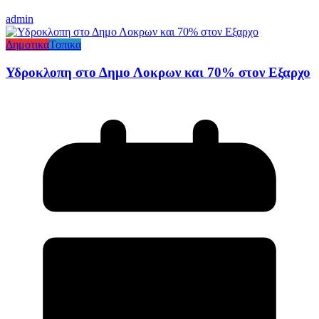
admin
Δημοτικα
Τοπικα
Υδροκλοπη στο Δημο Λοκρων και 70% στον Εξαρχο