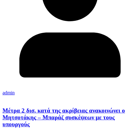
admin
Μέτρα 2 δισ. κατά της ακρίβειας ανακοινώνει ο
Μητσοτάκης – Μπαράζ συσκέψεων με τους
υπουργούς