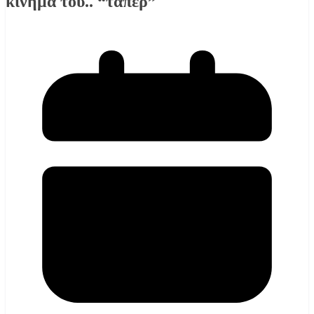
κίνημα του.. “τάπερ”