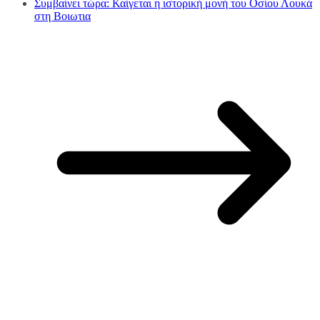
Συμβαίνει τώρα: Καίγεται η ιστορική μονή του Οσίου Λουκά
στη Βοιωτια