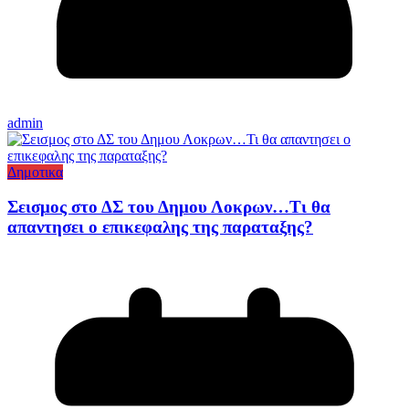
admin
Δημοτικα
Σεισμος στο ΔΣ του Δημου Λοκρων…Τι θα
απαντησει ο επικεφαλης της παραταξης?