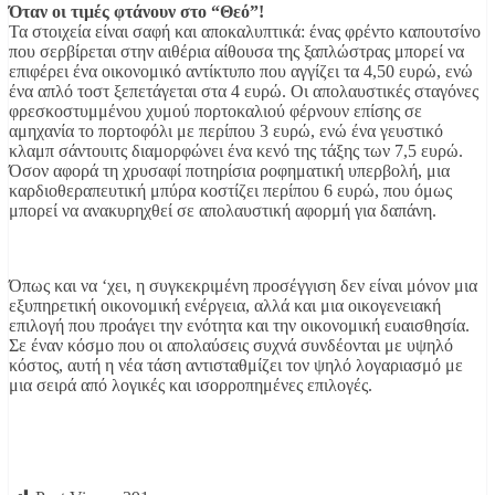
Όταν οι τιμές φτάνουν στο “Θεό”!
Τα στοιχεία είναι σαφή και αποκαλυπτικά: ένας φρέντο καπουτσίνο
που σερβίρεται στην αιθέρια αίθουσα της ξαπλώστρας μπορεί να
επιφέρει ένα οικονομικό αντίκτυπο που αγγίζει τα 4,50 ευρώ, ενώ
ένα απλό τοστ ξεπετάγεται στα 4 ευρώ. Οι απολαυστικές σταγόνες
φρεσκοστυμμένου χυμού πορτοκαλιού φέρνουν επίσης σε
αμηχανία το πορτοφόλι με περίπου 3 ευρώ, ενώ ένα γευστικό
κλαμπ σάντουιτς διαμορφώνει ένα κενό της τάξης των 7,5 ευρώ.
Όσον αφορά τη χρυσαφί ποτηρίσια ροφηματική υπερβολή, μια
καρδιοθεραπευτική μπύρα κοστίζει περίπου 6 ευρώ, που όμως
μπορεί να ανακυρηχθεί σε απολαυστική αφορμή για δαπάνη.
Όπως και να ‘χει, η συγκεκριμένη προσέγγιση δεν είναι μόνον μια
εξυπηρετική οικονομική ενέργεια, αλλά και μια οικογενειακή
επιλογή που προάγει την ενότητα και την οικονομική ευαισθησία.
Σε έναν κόσμο που οι απολαύσεις συχνά συνδέονται με υψηλό
κόστος, αυτή η νέα τάση αντισταθμίζει τον ψηλό λογαριασμό με
μια σειρά από λογικές και ισορροπημένες επιλογές.