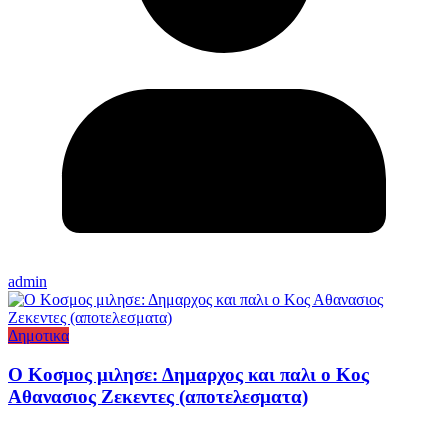
admin
Δημοτικα
Ο Κοσμος μιλησε: Δημαρχος και παλι ο Κος
Αθανασιος Ζεκεντες (αποτελεσματα)