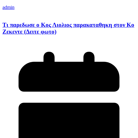
admin
Τι παρεδωσε ο Κος Λιολιος παρακαταθηκη στον Κο
Ζεκεντε (Δειτε φωτο)