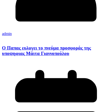
admin
Ο Παπας ευλογει το πνεύμα προσφοράς της
υποψηφιας Mάιτα Γιαννοπούλου