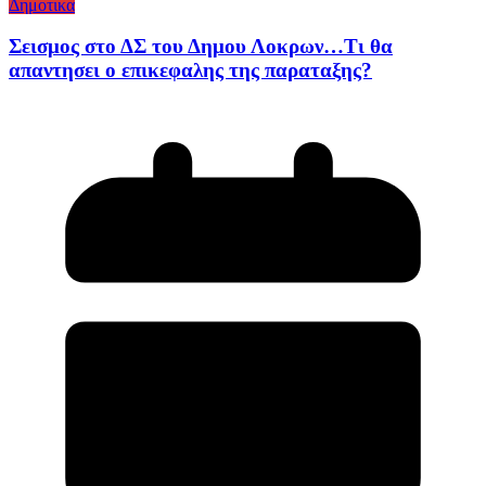
Δημοτικα
Σεισμος στο ΔΣ του Δημου Λοκρων…Τι θα
απαντησει ο επικεφαλης της παραταξης?