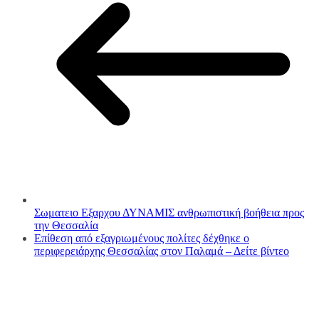
Σωματειο Εξαρχου ΔΥΝΑΜΙΣ ανθρωπιστική βοήθεια προς
την Θεσσαλία
Επίθεση από εξαγριωμένους πολίτες δέχθηκε ο
περιφερειάρχης Θεσσαλίας στον Παλαμά – Δείτε βίντεο