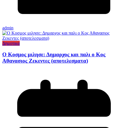
admin
Δημοτικα
Ο Κοσμος μιλησε: Δημαρχος και παλι ο Κος
Αθανασιος Ζεκεντες (αποτελεσματα)