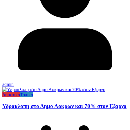
admin
Δημοτικα
Τοπικα
Υδροκλοπη στο Δημο Λοκρων και 70% στον Εξαρχο