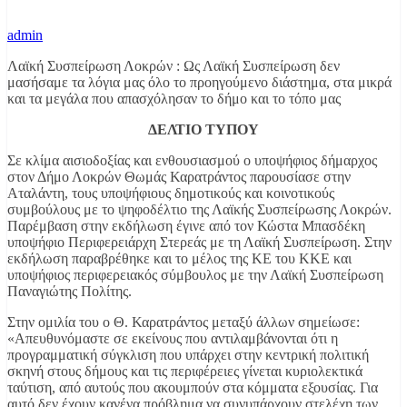
admin
Λαϊκή Συσπείρωση Λοκρών : Ως Λαϊκή Συσπείρωση δεν
μασήσαμε τα λόγια μας όλο το προηγούμενο διάστημα, στα μικρά
και τα μεγάλα που απασχόλησαν το δήμο και το τόπο μας
ΔΕΛΤΙΟ ΤΥΠΟΥ
Σε κλίμα αισιοδοξίας και ενθουσιασμού ο υποψήφιος δήμαρχος
στον Δήμο Λοκρών Θωμάς Καρατράντος παρουσίασε στην
Αταλάντη, τους υποψήφιους δημοτικούς και κοινοτικούς
συμβούλους με το ψηφοδέλτιο της Λαϊκής Συσπείρωσης Λοκρών.
Παρέμβαση στην εκδήλωση έγινε από τον Κώστα Μπασδέκη
υποψήφιο Περιφερειάρχη Στερεάς με τη Λαϊκή Συσπείρωση. Στην
εκδήλωση παραβρέθηκε και το μέλος της ΚΕ του ΚΚΕ και
υποψήφιος περιφερειακός σύμβουλος με την Λαϊκή Συσπείρωση
Παναγιώτης Πολίτης.
Στην ομιλία του ο Θ. Καρατράντος μεταξύ άλλων σημείωσε:
«Απευθυνόμαστε σε εκείνους που αντιλαμβάνονται ότι η
προγραμματική σύγκλιση που υπάρχει στην κεντρική πολιτική
σκηνή στους δήμους και τις περιφέρειες γίνεται κυριολεκτικά
ταύτιση, από αυτούς που ακουμπούν στα κόμματα εξουσίας. Για
αυτό δεν έχουν κανένα πρόβλημα να συνυπάρχουν στελέχη των