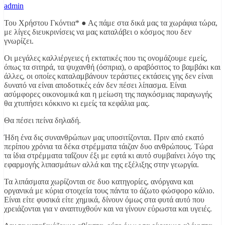
admin
Του Χρήστου Γκόντια* ● Ας πάμε στα δικά μας τα χωράφια τώρα,
με λίγες διευκρινίσεις να μας καταλάβει ο κόσμος που δεν
γνωρίζει.
Οι μεγάλες καλλιέργειες ή εκτατικές που τις ονομάζουμε εμείς,
όπως τα σιτηρά, τα ψυχανθή (όσπρια), ο αραβόσιτος το βαμβάκι και
άλλες, οι οποίες καταλαμβάνουν τεράστιες εκτάσεις γης δεν είναι
δυνατό να είναι αποδοτικές εάν δεν πέσει λίπασμα. Είναι
ασύμφορες οικονομικά και η μείωση της παγκόσμιας παραγωγής
θα χτυπήσει κόκκινο κι εμείς τα κεφάλια μας.
Θα πέσει πείνα δηλαδή.
Ήδη ένα δις συνανθρώπων μας υποσιτίζονται. Πριν από εκατό
περίπου χρόνια τα δέκα στρέμματα τάιζαν δυο ανθρώπους. Τώρα
τα ίδια στρέμματα ταΐζουν έξι με εφτά κι αυτό συμβαίνει λόγο της
εφαρμογής λιπασμάτων αλλά και της εξέλιξης στην γεωργία.
Τα λιπάσματα χωρίζονται σε δυο κατηγορίες, ανόργανα και
οργανικά με κύρια στοιχεία τους πάντα το άζωτο φώσφορο κάλιο.
Είναι είτε φυσικά είτε χημικά, δίνουν όμως στα φυτά αυτό που
χρειάζονται για ν αναπτυχθούν και να γίνουν εύρωστα και υγειές.