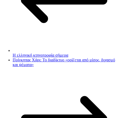
Η ελληνική κτηνοτροφία σήμερα
Πρίγκηπας Χάρι: Το διαδίκτυο «ορίζεται από μίσος, διχασμό
και ψέματα»