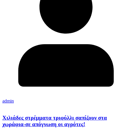
admin
Χιλιάδες στρέμματα τριφύλλι σαπίζουν στα
χωράφια-σε απόγνωση οι αγρότες!