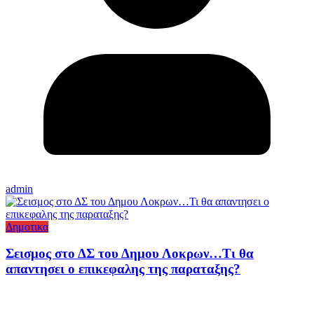
admin
Δημοτικα
Σεισμος στο ΔΣ του Δημου Λοκρων…Τι θα
απαντησει ο επικεφαλης της παραταξης?