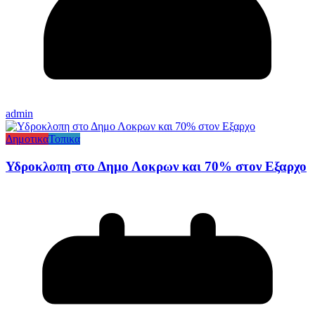
admin
Δημοτικα
Τοπικα
Υδροκλοπη στο Δημο Λοκρων και 70% στον Εξαρχο