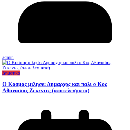
admin
Δημοτικα
Ο Κοσμος μιλησε: Δημαρχος και παλι ο Κος
Αθανασιος Ζεκεντες (αποτελεσματα)