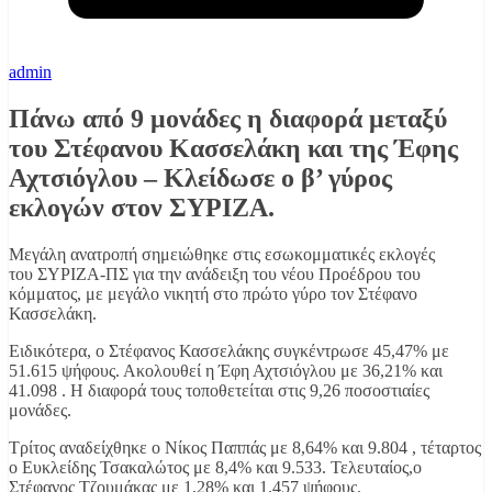
admin
Πάνω από 9 μονάδες η διαφορά μεταξύ
του Στέφανου Κασσελάκη και της Έφης
Αχτσιόγλου – Κλείδωσε ο β’ γύρος
εκλογών στον ΣΥΡΙΖΑ.
Μεγάλη ανατροπή σημειώθηκε στις εσωκομματικές εκλογές
του ΣΥΡΙΖΑ-ΠΣ για την ανάδειξη του νέου Προέδρου του
κόμματος, με μεγάλο νικητή στο πρώτο γύρο τον Στέφανο
Κασσελάκη.
Ειδικότερα, ο Στέφανος Κασσελάκης συγκέντρωσε 45,47% με
51.615 ψήφους. Ακολουθεί η Έφη Αχτσιόγλου με 36,21% και
41.098 . Η διαφορά τους τοποθετείται στις 9,26 ποσοστιαίες
μονάδες.
Τρίτος αναδείχθηκε ο Νίκος Παππάς με 8,64% και 9.804 , τέταρτος
ο Ευκλείδης Τσακαλώτος με 8,4% και 9.533. Τελευταίος,ο
Στέφανος Τζουμάκας με 1,28% και 1.457 ψήφους.