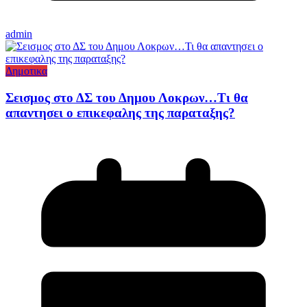
admin
Δημοτικα
Σεισμος στο ΔΣ του Δημου Λοκρων…Τι θα
απαντησει ο επικεφαλης της παραταξης?