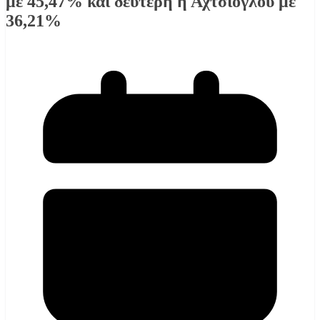
με 45,47% και δεύτερη η Αχτσιόγλου με
36,21%