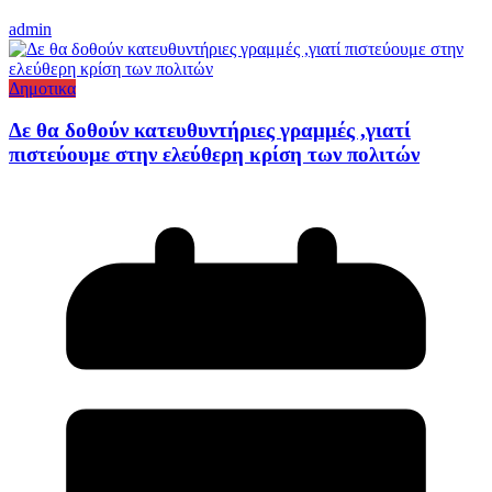
admin
Δημοτικα
Δε θα δοθούν κατευθυντήριες γραμμές ,γιατί
πιστεύουμε στην ελεύθερη κρίση των πολιτών