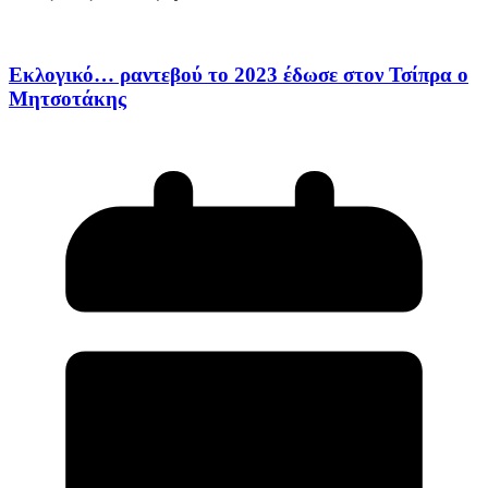
Εκλογικό… ραντεβού το 2023 έδωσε στον Τσίπρα ο
Μητσοτάκης