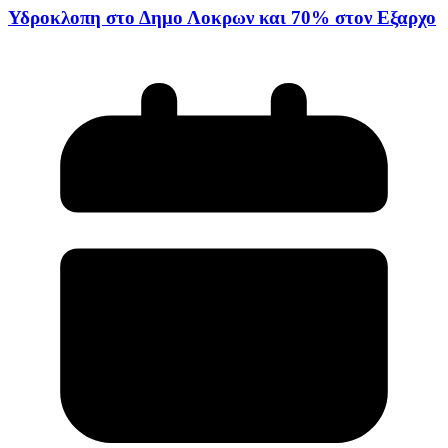
Υδροκλοπη στο Δημο Λοκρων και 70% στον Εξαρχο