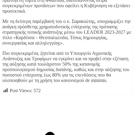
πρωτογενή τομέα στη Φθιώτιδα, διατυπώνοντας σειρά
συγκεκριμένων προτάσεων που οφείλει η Κυβέρνηση να εξετάσει
προσεκτικά.
Με τη δεύτερη παρέμβασή του ο κ. Σαρακιώτης, υπογραμμίζει την
ανάγκη πρόσθετης χρηματοδοτικής ενίσχυσης της πρότασης
στρατηγικής τοπικής ανάπτυξης μέσω του LEADER 2023-2027 με
τίτλο «Καρδίτσα – Θεσσαλιώτιδα, Τόπος δημιουργίας,
συνεργασίας και αλληλεγγύης».
Πιο συγκεκριμένα, ζητείται από το Υπουργείο Αγροτικής
Ανάπτυξης και Τροφίμων να εγκρίνει και να προβεί στην εξέταση
της αύξησης κατά τουλάχιστον 50% της κατανομής
προϋπολογισμού δημοσίας δαπάνης, καθώς και στην αύξησης του
ποσοστού ενίσχυσης έως 80% για τις επενδύσεις που θα
υλοποιηθούν με τη χρήση του κανονισμού de minimis.
Post Views:
572