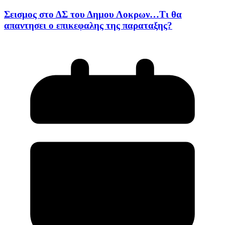
Σεισμος στο ΔΣ του Δημου Λοκρων…Τι θα
απαντησει ο επικεφαλης της παραταξης?