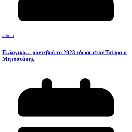
admin
Εκλογικό… ραντεβού το 2023 έδωσε στον Τσίπρα ο
Μητσοτάκης