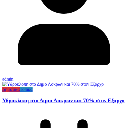
admin
Δημοτικα
Τοπικα
Υδροκλοπη στο Δημο Λοκρων και 70% στον Εξαρχο