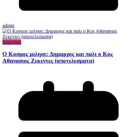
admin
Δημοτικα
Ο Κοσμος μιλησε: Δημαρχος και παλι ο Κος
Αθανασιος Ζεκεντες (αποτελεσματα)