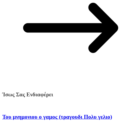
Ίσως Σας Ενδιαφέρει
Του μνημονιου ο γαμος (τραγουδι Πολυ γελιο)