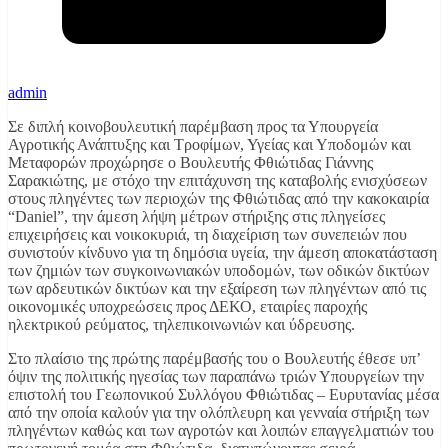
admin
Σε διπλή κοινοβουλευτική παρέμβαση προς τα Υπουργεία
Αγροτικής Ανάπτυξης και Τροφίμων, Υγείας και Υποδομών και
Μεταφορών προχώρησε ο Βουλευτής Φθιώτιδας Γιάννης
Σαρακιώτης, με στόχο την επιτάχυνση της καταβολής ενισχύσεων
στους πληγέντες των περιοχών της Φθιώτιδας από την κακοκαιρία
“Daniel”, την άμεση λήψη μέτρων στήριξης στις πληγείσες
επιχειρήσεις και νοικοκυριά, τη διαχείριση των συνεπειών που
συνιστούν κίνδυνο για τη δημόσια υγεία, την άμεση αποκατάσταση
των ζημιών των συγκοινωνιακών υποδομών, των οδικών δικτύων
των αρδευτικών δικτύων και την εξαίρεση των πληγέντων από τις
οικονομικές υποχρεώσεις προς ΔΕΚΟ, εταιρίες παροχής
ηλεκτρικού ρεύματος, τηλεπικοινωνιών και ύδρευσης.
Στο πλαίσιο της πρώτης παρέμβασής του ο Βουλευτής έθεσε υπ’
όψιν της πολιτικής ηγεσίας των παραπάνω τριών Υπουργείων την
επιστολή του Γεωπονικού Συλλόγου Φθιώτιδας – Ευρυτανίας μέσα
από την οποία καλούν για την ολόπλευρη και γενναία στήριξη των
πληγέντων καθώς και των αγροτών και λοιπών επαγγελματιών του