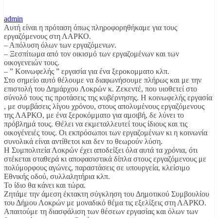
admin
Αυτή είναι η πρόταση όπως πληροφορηθήκαμε για τους
εργαζόμενους στη ΛΑΡΚΟ.
– Απόλυση όλων των εργαζόμενων.
– Ξεσπίτωμα από τον οικισμό των εργαζομένων και των
οικογενειών τους.
– ” Κοινωφελής ” εργασία για ένα ξεροκομματο κλπ.
Στο σημείο αυτό θέλουμε να διαφωνήσουμε πλήρως και με την
επιστολή του Δημάρχου Λοκρών κ. Ζεκεντέ, που υιοθετεί στο
σύνολό τους τις προτάσεις της κυβέρνησης. Η κοινωφελής εργασία
, με συμβάσεις λίγου χρόνου, στους απολυμένους εργαζόμενους
της ΛΑΡΚΟ, με ένα ξεροκόμματο για αμοιβή, δε λύνει το
πρόβλημά τους. Θέλει να εκμεταλλευτεί τους ίδιους και τις
οικογένειές τους. Οι εκπρόσωποι των εργαζομένων κι η κοινωνία
συνολικά είναι αντίθετοι και δεν το θεωρούν λύση.
Η Συμπολιτεία Λοκρών έχει αποδείξει όλα αυτά τα χρόνια, ότι
στέκεται σταθερά κι αποφασιστικά δίπλα στους εργαζόμενους με
πολύμορφους αγώνες, παραστάσεις σε υπουργεία, κλείσιμο
Εθνικής οδού, συλλαλητήρια κλπ.
Το ίδιο θα κάνει και τώρα.
Ζητάμε την άμεση έκτακτη σύγκληση του Δημοτικού Συμβουλίου
του Δήμου Λοκρών με μοναδικό θέμα τις εξελίξεις στη ΛΑΡΚΟ.
Απαιτούμε τη διασφάλιση των θέσεων εργασίας και όλων των