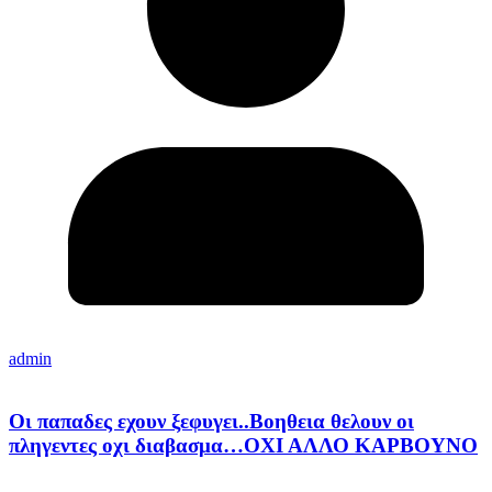
admin
Οι παπαδες εχουν ξεφυγει..Βοηθεια θελουν οι
πληγεντες οχι διαβασμα…ΟΧΙ ΑΛΛΟ ΚΑΡΒΟΥΝΟ