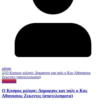
admin
Δημοτικα
Ο Κοσμος μιλησε: Δημαρχος και παλι ο Κος
Αθανασιος Ζεκεντες (αποτελεσματα)