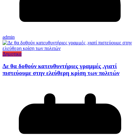
admin
Δημοτικα
Δε θα δοθούν κατευθυντήριες γραμμές ,γιατί
πιστεύουμε στην ελεύθερη κρίση των πολιτών