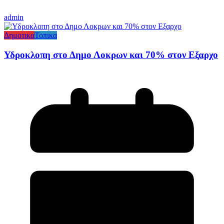
admin
Δημοτικα
Τοπικα
Υδροκλοπη στο Δημο Λοκρων και 70% στον Εξαρχο