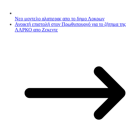
Νεο μοντελο αλατιερας απο το δημο Λοκρων
Ανοικτή επιστολή στον Πρωθυπουργό για το ζήτημα της
ΛΑΡΚΟ απο Ζεκεντε