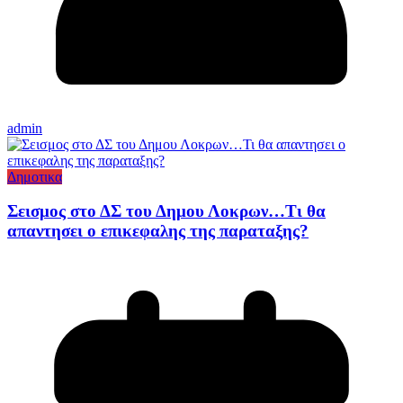
admin
Δημοτικα
Σεισμος στο ΔΣ του Δημου Λοκρων…Τι θα
απαντησει ο επικεφαλης της παραταξης?