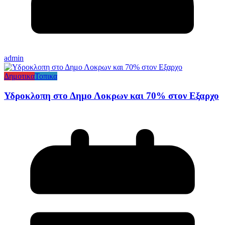
admin
Δημοτικα
Τοπικα
Υδροκλοπη στο Δημο Λοκρων και 70% στον Εξαρχο