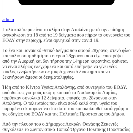
admin
Πολύ καλύτερο είναι το κλίμα στην Αταλάντη μετά την επίσημη
ανακοίνωση ότι 18 από τα 19 δείγματα που πήραν τα συνεργεία του
ΕΟΔΥ στην περιοχή, είναι αρνητικά στην covid-19.
Το ένα και μοναδικό θετικό δείγμα που αφορά 28χρονο, στενό φίλο
και παλιό συμμαθητή του έτερου 28χρονου που είχε επιστρέψει
από την Αμερική και δεν τήρησε την 14ημερη καραντίνα, φαίνεται
να είναι πλήρως ελεγχόμενο και αυτό επέτρεψε να γίνει νέος
κύκλος ιχνηλατήσεων σε μικρό χρονικό διάστημα και να
ξεκινήσουν άμεσα οι δειγματοληψίες.
Ήδη από το Κέντρο Υγείας Αταλάντης, από συνεργείο του ΕΟΔΥ,
από ιδιώτες γιατρούς ακόμη και από το Νοσοκομείο Λαμίας,
πάρθηκαν συνολικά 12 δείγματα, επαφές του 28χρονου στην
Αταλάντη. Ο τελευταίος που είναι πολύ καλά στην υγεία του
παραμένει σε καραντίνα στο σπίτι του και ακολουθεί κατά γράμμα
τις οδηγίες του ΕΟΔΥ και της Πολιτικής Προστασίας του Δήμου.
Από την πλευρά του ο Δήμαρχος Λοκρών Θανάσης Ζεκεντές
συγκάλεσε το Συντονιστικό Τοπικό Όργανο Πολιτικής Προστασίας