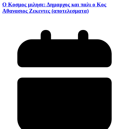
Ο Κοσμος μιλησε: Δημαρχος και παλι ο Κος
Αθανασιος Ζεκεντες (αποτελεσματα)