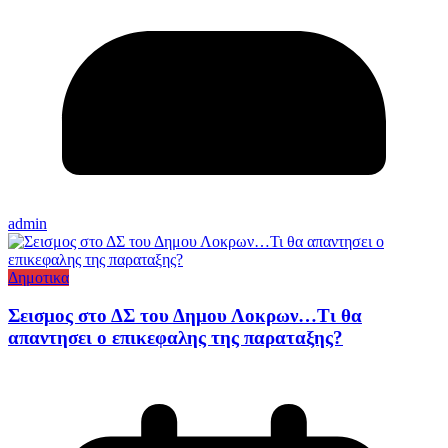
admin
Δημοτικα
Σεισμος στο ΔΣ του Δημου Λοκρων…Τι θα
απαντησει ο επικεφαλης της παραταξης?