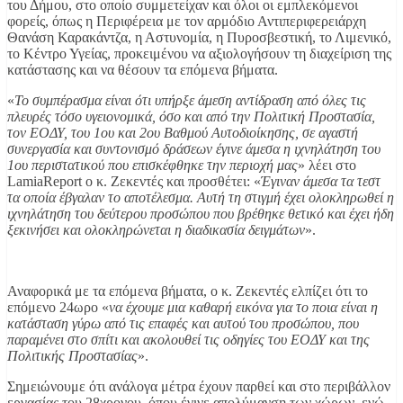
του Δήμου, στο οποίο συμμετείχαν και όλοι οι εμπλεκόμενοι
φορείς, όπως η Περιφέρεια με τον αρμόδιο Αντιπεριφερειάρχη
Θανάση Καρακάντζα, η Αστυνομία, η Πυροσβεστική, το Λιμενικό,
το Κέντρο Υγείας, προκειμένου να αξιολογήσουν τη διαχείριση της
κατάστασης και να θέσουν τα επόμενα βήματα.
«
Το συμπέρασμα είναι ότι υπήρξε άμεση αντίδραση από όλες τις
πλευρές τόσο υγειονομικά, όσο και από την Πολιτική Προστασία,
τον ΕΟΔΥ, του 1ου και 2ου Βαθμού Αυτοδιοίκησης, σε αγαστή
συνεργασία και συντονισμό δράσεων έγινε άμεσα η ιχνηλάτηση του
1ου περιστατικού που επισκέφθηκε την περιοχή μας
» λέει στο
LamiaReport ο κ. Ζεκεντές και προσθέτει: «
Έγιναν άμεσα τα τεστ
τα οποία έβγαλαν το αποτέλεσμα. Αυτή τη στιγμή έχει ολοκληρωθεί η
ιχνηλάτηση του δεύτερου προσώπου που βρέθηκε θετικό και έχει ήδη
ξεκινήσει και ολοκληρώνεται η διαδικασία δειγμάτων
».
Αναφορικά με τα επόμενα βήματα, ο κ. Ζεκεντές ελπίζει ότι το
επόμενο 24ωρο «
να έχουμε μια καθαρή εικόνα για το ποια είναι η
κατάσταση γύρω από τις επαφές και αυτού του προσώπου, που
παραμένει στο σπίτι και ακολουθεί τις οδηγίες του ΕΟΔΥ και της
Πολιτικής Προστασίας
».
Σημειώνουμε ότι ανάλογα μέτρα έχουν παρθεί και στο περιβάλλον
εργασίας του 28χρονου, όπου έγινε απολύμανση των χώρων, ενώ